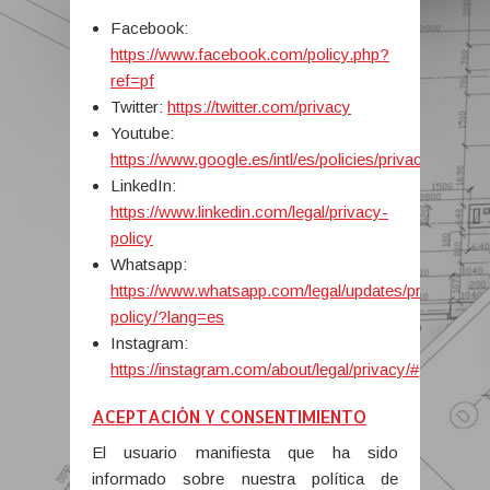
Facebook:
https://www.facebook.com/policy.php?
ref=pf
Twitter:
https://twitter.com/privacy
Youtube:
https://www.google.es/intl/es/policies/privacy
LinkedIn:
https://www.linkedin.com/legal/privacy-
policy
Whatsapp:
https://www.whatsapp.com/legal/updates/privacy-
policy/?lang=es
Instagram:
https://instagram.com/about/legal/privacy/#
ACEPTACIÓN Y CONSENTIMIENTO
El usuario manifiesta que ha sido
informado sobre nuestra política de