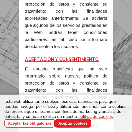
protección de datos y consiente su
tratamiento con las finalidades
expresadas anteriormente. Se advierte
que algunos de los servicios prestados en
la Web podrán tener condiciones
particulares, en tal caso se informará
debidamente a los usuarios.
ACEPTACIÓN Y CONSENTIMIENTO
El usuario manifiesta que ha sido
informado sobre nuestra política de
protección de datos y consiente su
tratamiento con las finalidades
expresadas anteriormente. Se advierte
Esta web utiliza tanto cookies técnicas, esenciales para que
que algunos de los servicios prestrados
puedas navegar por el sitio y utilizar sus funciones, como cookies
en la Web podrán tener
de terceros que utilizamos con fines de marketing y análisis de
datos, tal y como se explica en nuestra
política de cookies
.
condiciones particulares, en tal caso se
Aceptar las obligatorias
Aceptar cookies
informará debidamente a los usuarios.