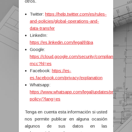
otros.
Twitter:
https://help.twitter.com/es/rules-
and-policies/global-operations-and-
data-transfer
LinkedIn:
https://es.linkedin.com/legal/l/dpa
Google:
https://cloud.google.com/security/compliance/eu-
mcc?hl=es
Facebook:
https://es-
es.facebook.com/privacy/explanation
Whatsapp:
https://www.whatsapp.com/legal/updates/privacy-
policy/?lang=es
Tenga en cuenta esta información si usted
nos permite publicar en alguna ocasión
algunos de sus datos en las