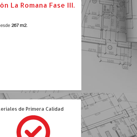
ón La Romana Fase III.
 Desde
267 m2
.
eriales de Primera Calidad